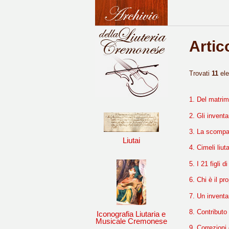
Artico
Trovati
11
ele
1. Del matrimo
2. Gli inventa
3. La scompar
Liutai
4. Cimeli liut
5. I 21 figli
6. Chi è il pr
7. Un inventa
8. Contributo 
Iconografia Liutaria e
Musicale Cremonese
9. Correzioni 