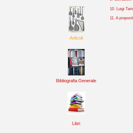
10. Luigi Tar
11. A proposit
Articoli
Bibliografia Generale
Libri