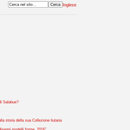
Inglese
 di Salabue?
la storia della sua Collezione liutaria
 disegni modelli forme, 2016”