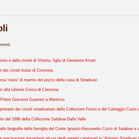
li
menti.
nio e della morte di Vittoria, figlia di Gerolamo Amati
ri dei cimeli liutari di Cremona
sa “viera” di marmo del pozzo della casa di Stradivari.
ari alla Libreria Civica di Cremona
 di Pietro Giovanni Guarneri a Mantova
oprietario dei cimeli stradivariani della Collezione Fiorini e del Carteggio Cozio
rio del 1896 della Collezione Salabue-Dalla Valle
alle biografie della famiglia del Conte Ignazio Alessandro Cozio di Salabue e al
e precisazioni riguardanti alcuni degli oggetti catalogati in “Antonio Stradivari