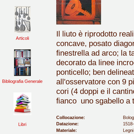
Il liuto è riprodotto re
Articoli
concave, posato diagon
finestrella ad arco; la
decorato da linee incr
ponticello; ben delineat
all'osservatore con 9 p
Bibliografia Generale
cori (4 doppi e il cant
fianco uno sgabello a 
Collocazione:
Bolog
Datazione:
1518
Libri
Materiale:
Legni