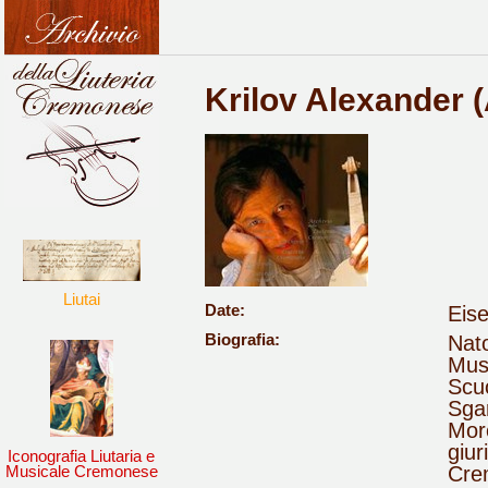
Krilov Alexander (
Liutai
Date:
Eis
Biografia:
Nato
Musi
Scuo
Sgar
Moro
giur
Iconografia Liutaria e
Crem
Musicale Cremonese