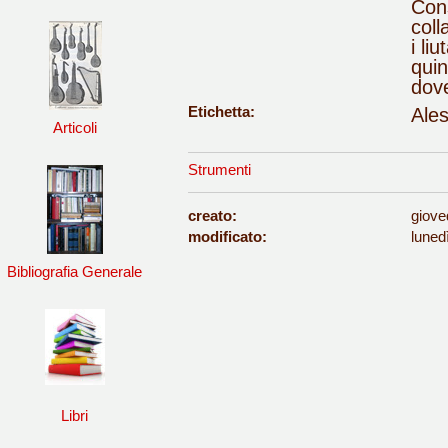
Cons
coll
i li
quin
dove
Etichetta:
Ales
Articoli
Strumenti
creato:
giove
modificato:
luned
Bibliografia Generale
Libri