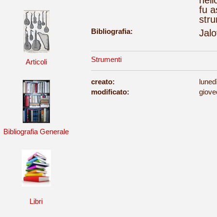
nell
fu a
stru
Bibliografia:
Jalo
Strumenti
Articoli
creato:
luned
modificato:
giove
Bibliografia Generale
Libri