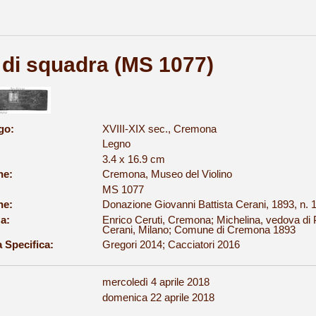
di squadra (MS 1077)
go:
XVIII-XIX sec., Cremona
Legno
3.4 x 16.9 cm
ne:
Cremona, Museo del Violino
MS 1077
ne:
Donazione Giovanni Battista Cerani, 1893, n. 
a:
Enrico Ceruti, Cremona; Michelina, vedova di P
Cerani, Milano; Comune di Cremona 1893
a Specifica:
Gregori 2014; Cacciatori 2016
mercoledì 4 aprile 2018
:
domenica 22 aprile 2018