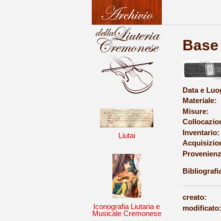
Base 
Data e Luo
Materiale:
Misure:
Collocazio
Inventario:
Liutai
Acquisizio
Provenienz
Bibliografi
creato:
Iconografia Liutaria e
modificato
Musicale Cremonese