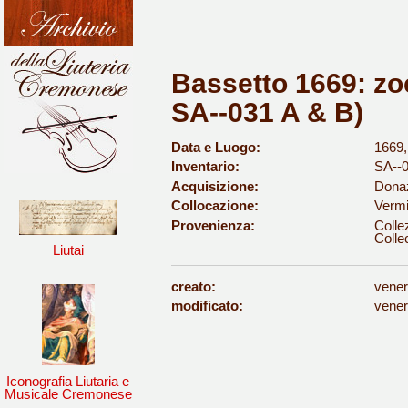
Bassetto 1669: zo
SA--031 A & B)
Data e Luogo:
1669
Inventario:
SA--0
Acquisizione:
Donaz
Collocazione:
Vermi
Provenienza:
Colle
Colle
Liutai
creato:
vener
modificato:
vener
Iconografia Liutaria e
Musicale Cremonese