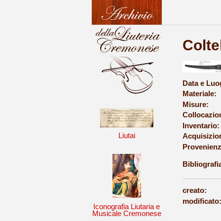
Colte
Data e Luo
Materiale:
Misure:
Collocazio
Inventario:
Liutai
Acquisizio
Provenienz
Bibliografi
creato:
modificato
Iconografia Liutaria e
Musicale Cremonese