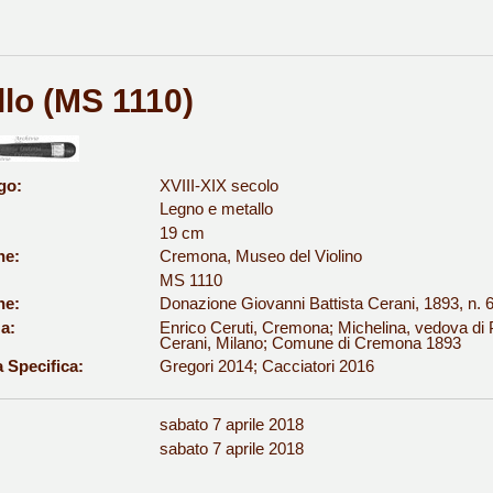
llo (MS 1110)
go:
XVIII-XIX secolo
Legno e metallo
19 cm
ne:
Cremona, Museo del Violino
MS 1110
ne:
Donazione Giovanni Battista Cerani, 1893, n. 
a:
Enrico Ceruti, Cremona; Michelina, vedova di P
Cerani, Milano; Comune di Cremona 1893
a Specifica:
Gregori 2014; Cacciatori 2016
sabato 7 aprile 2018
:
sabato 7 aprile 2018