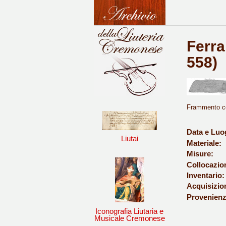
Ferra
558)
Frammento con
Data e Luo
Liutai
Materiale:
Misure:
Collocazio
Inventario:
Acquisizio
Provenienz
Iconografia Liutaria e
Musicale Cremonese