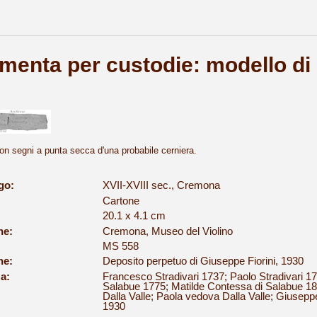
menta per custodie: modello di
 segni a punta secca d'una probabile cerniera.
go:
XVII-XVIII sec., Cremona
Cartone
20.1 x 4.1 cm
ne:
Cremona, Museo del Violino
MS 558
ne:
Deposito perpetuo di Giuseppe Fiorini, 1930
a:
Francesco Stradivari 1737; Paolo Stradivari 1
Salabue 1775; Matilde Contessa di Salabue 
Dalla Valle; Paola vedova Dalla Valle; Giusep
1930