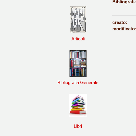
Bibliografi
creato:
modificato
Articoli
Bibliografia Generale
Libri