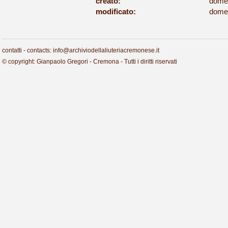
creato:
domen
modificato:
domen
contatti - contacts: info@archiviodellaliuteriacremonese.it
© copyright: Gianpaolo Gregori - Cremona - Tutti i diritti riservati