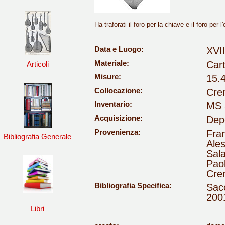
Ha traforati il foro per la chiave e il foro per 
Data e Luogo:
XVI
Materiale:
Car
Articoli
Misure:
15.
Collocazione:
Cre
Inventario:
MS 
Acquisizione:
Depo
Provenienza:
Fran
Bibliografia Generale
Ales
Sal
Paol
Cre
Bibliografia Specifica:
Sac
2001
Libri