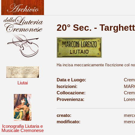
20° Sec. - Targhet
Ha incisa meccanicamente l'iscrizione col nom
Data e Luogo:
Crem
Liutai
Iscrizioni:
MARC
Collocazione:
Cremo
Provenienza:
Loren
creato:
merco
modificato:
merco
Iconografia Liutaria e
Musicale Cremonese