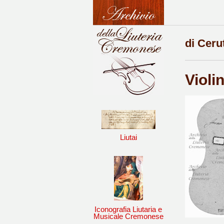
di Ceru
Violi
Liutai
Iconografia Liutaria e
Musicale Cremonese