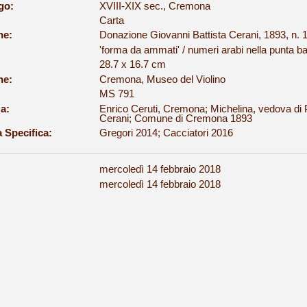
go:
XVIII-XIX sec., Cremona
Carta
ne:
Donazione Giovanni Battista Cerani, 1893, n. 
'forma da ammati' / numeri arabi nella punta b
28.7 x 16.7 cm
ne:
Cremona, Museo del Violino
MS 791
a:
Enrico Ceruti, Cremona; Michelina, vedova di P
Cerani; Comune di Cremona 1893
a Specifica:
Gregori 2014; Cacciatori 2016
mercoledì 14 febbraio 2018
:
mercoledì 14 febbraio 2018