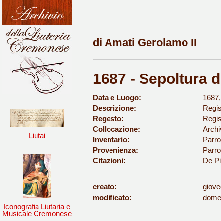
di Amati Gerolamo II
1687 - Sepoltura 
Data e Luogo:
1687,
Descrizione:
Regis
Regesto:
Regis
Collocazione:
Archi
Liutai
Inventario:
Parroc
Provenienza:
Parro
Citazioni:
De Pi
creato:
giove
modificato:
domen
Iconografia Liutaria e
Musicale Cremonese