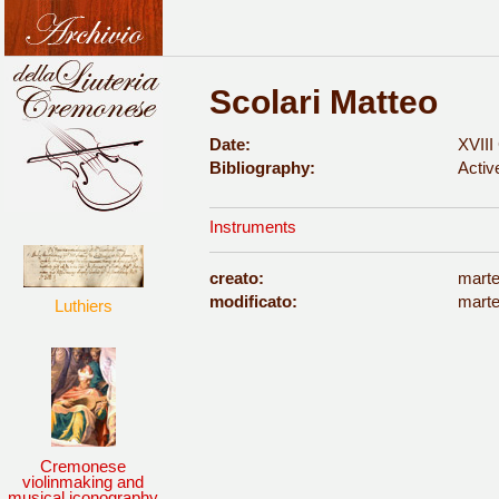
Scolari Matteo
Date:
XVIII
Bibliography:
Activ
Instruments
creato:
marte
modificato:
marte
Luthiers
Cremonese
violinmaking and
musical iconography