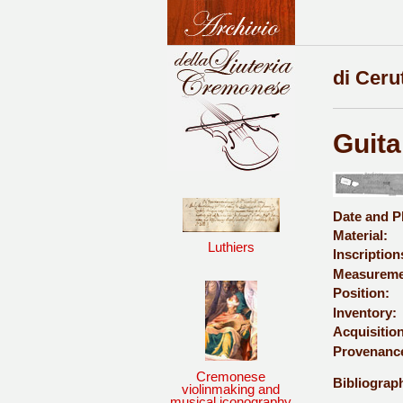
di Ceru
Guita
Date and P
Material:
Luthiers
Inscription
Measureme
Position:
Inventory:
Acquisition
Provenanc
Cremonese
Bibliograph
violinmaking and
musical iconography