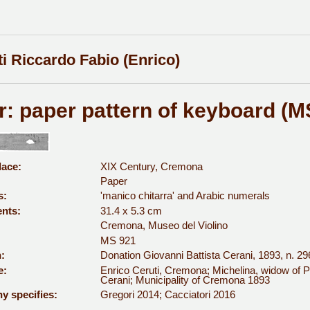
ti Riccardo Fabio (Enrico)
r: paper pattern of keyboard (M
lace:
XIX Century, Cremona
Paper
s:
'manico chitarra' and Arabic numerals
nts:
31.4 x 5.3 cm
Cremona, Museo del Violino
MS 921
:
Donation Giovanni Battista Cerani, 1893, n. 29
e:
Enrico Ceruti, Cremona; Michelina, widow of Pa
Cerani; Municipality of Cremona 1893
y specifies:
Gregori 2014; Cacciatori 2016