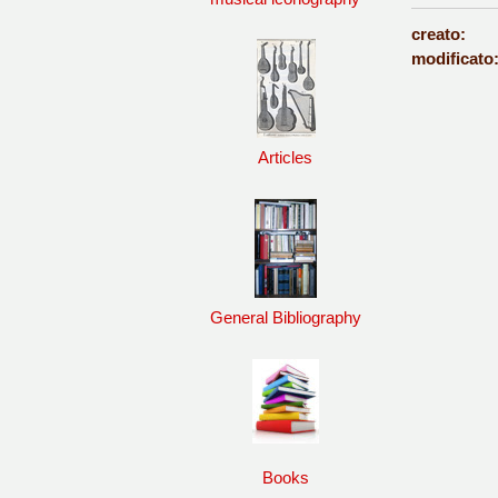
creato:
modificato
Articles
General Bibliography
Books