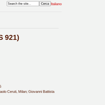
Italiano
S 921)
6
olo Ceruti, Milan; Giovanni Battista