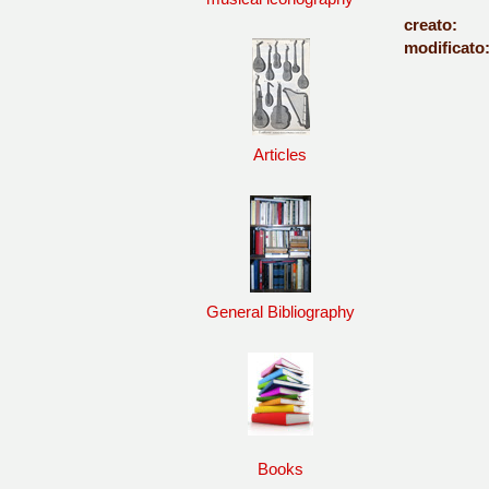
creato:
modificato
Articles
General Bibliography
Books