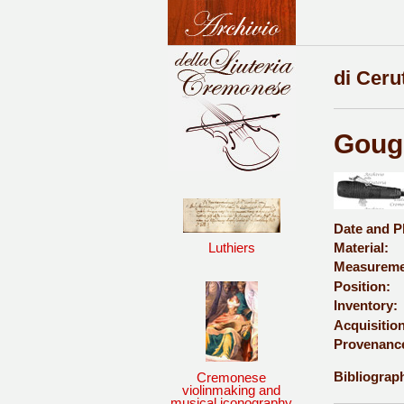
di Ceru
Goug
Date and P
Luthiers
Material:
Measureme
Position:
Inventory:
Acquisition
Provenanc
Bibliograph
Cremonese
violinmaking and
musical iconography