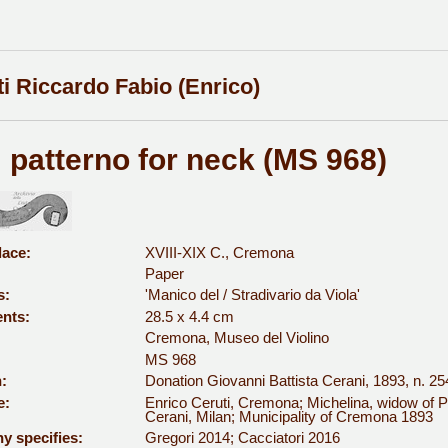
ti Riccardo Fabio (Enrico)
: patterno for neck (MS 968)
lace:
XVIII-XIX C., Cremona
Paper
s:
'Manico del / Stradivario da Viola'
nts:
28.5 x 4.4 cm
Cremona, Museo del Violino
MS 968
:
Donation Giovanni Battista Cerani, 1893, n. 25
e:
Enrico Ceruti, Cremona; Michelina, widow of Pa
Cerani, Milan; Municipality of Cremona 1893
y specifies:
Gregori 2014; Cacciatori 2016