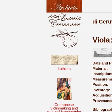
di Ceru
Viola
Date and P
Material:
Luthiers
Inscription
Measureme
Position:
Inventory:
Acquisition
Provenanc
Cremonese
violinmaking and
Bibliograph
musical iconography