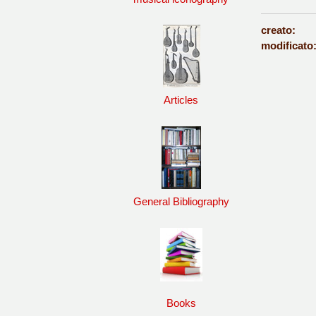
creato:
modificato
Articles
General Bibliography
Books