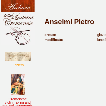
Anselmi Pietro
creato:
giove
modificato:
luned
Luthiers
Cremonese
violinmaking and
musical iconography