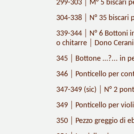
299-303 │ M° 5 biscari pe
304-338 │ N° 35 biscari pe
339-344 │ N° 6 Bottoni i
o chitarre │ Dono Cerani
345 │ Bottone …?... in pe
346 │ Ponticello per con
347-349 (sic) │ N° 2 pont
349 │ Ponticello per violi
350 │ Pezzo greggio di e