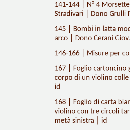
141-144 │ N° 4 Morsette 
Stradivari │ Dono Grulli 
145 │ Bombi in latta mo
arco │ Dono Cerani Giov
146-166 │ Misure per cos
167 │ Foglio cartoncino
corpo di un violino coll
id
168 │ Foglio di carta bia
violino con tre circoli t
metà sinistra │ id