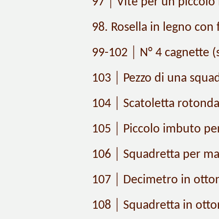
97 │ Vite per un piccolo 
98. Rosella in legno con 
99-102 │ N° 4 cagnette (st
103 │ Pezzo di una squad
104 │ Scatoletta rotonda
105 │ Piccolo imbuto per
106 │ Squadretta per mani
107 │ Decimetro in otton
108 │ Squadretta in ott