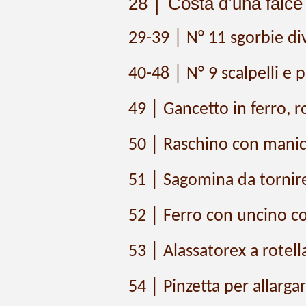
28 │ Costa d’una falce (
29-39 │ N° 11 sgorbie di
40-48 │ N° 9 scalpelli e p
49 │ Gancetto in ferro, r
50 │ Raschino con manico
51 │ Sagomina da tornire
52 │ Ferro con uncino c
53 │ Alassatore
x
a rotell
54 │ Pinzetta per allargar