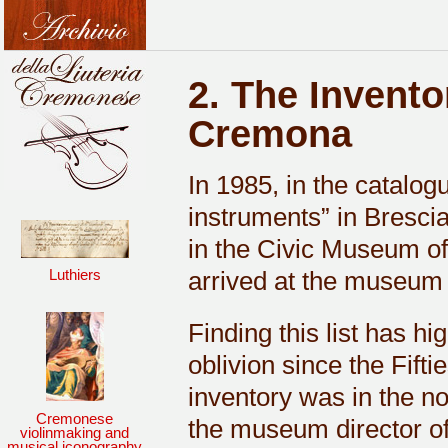
2. The Inventor
Cremona
In 1985, in the catalog
instruments” in Brescia
in the Civic Museum of 
Luthiers
arrived at the museu
Finding this list has hig
oblivion since the Fifti
inventory was in the no
Cremonese
the museum director of
violinmaking and
musical iconography