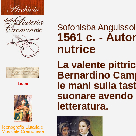
Sofonisba Anguisso
1561 c. - Autor
nutrice
La valente pittri
Bernardino Campi
le mani sulla tas
Liutai
suonare avendo 
letteratura.
Iconografia Liutaria e
Musicale Cremonese