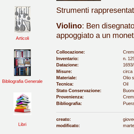
Strumenti rappresentat
Violino
: Ben disegnato 
appoggiato a un moneti
Articoli
Collocazione:
Cremo
Inventario:
n. 12
Datazione:
1693/
Misure:
circa
Materiale:
Olio s
Bibliografia Generale
Tecnica:
Oil
Stato Conservazione:
Buon
Provenienza:
Cremo
Bibliografia:
Puera
creato:
giove
Libri
modificato:
marte