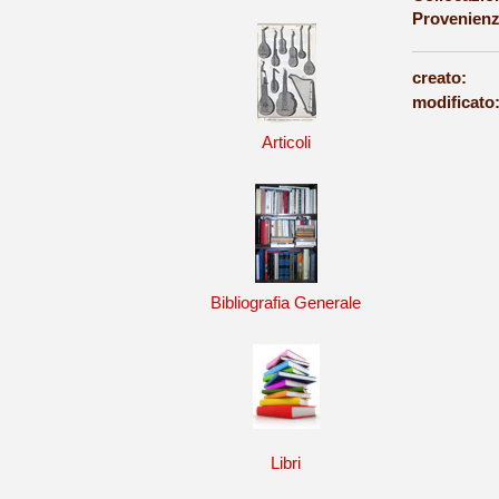
Provenienz
creato:
modificato
Articoli
Bibliografia Generale
Libri