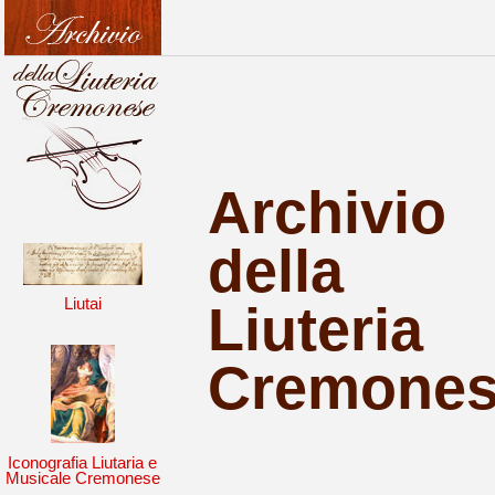
Archivio
della
Liutai
Liuteria
Cremone
Iconografia Liutaria e
Musicale Cremonese