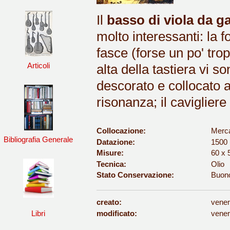
Il
basso di viola da 
molto interessanti: la 
fasce (forse un po' trop
Articoli
alta della tastiera vi so
descorato e collocato al 
risonanza; il cavigliere
Collocazione:
Merca
Bibliografia Generale
Datazione:
1500 
Misure:
60 x 
Tecnica:
Olio
Stato Conservazione:
Buon
creato:
vener
modificato:
vener
Libri